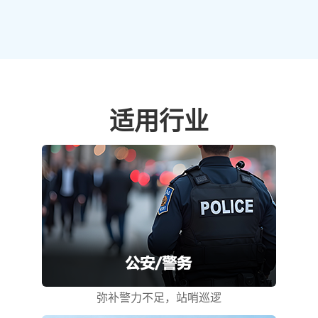
适用行业
弥补警力不足，站哨巡逻