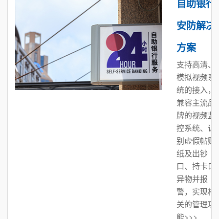
自助银行
安防解决
方案
支持高清、
模拟视频系
统的接入，
兼容主流品
牌的视频监
控系统、识
别虚假帖贴
纸及出钞
口、持卡口
异物并报
警，实现相
关的管理功
能>>>