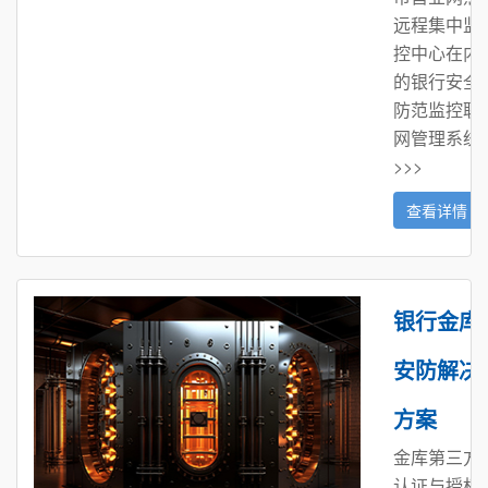
远程集中监
控中心在内
的银行安全
防范监控联
网管理系统
>>>
查看详情
银行金库
安防解决
方案
金库第三方
认证与授权